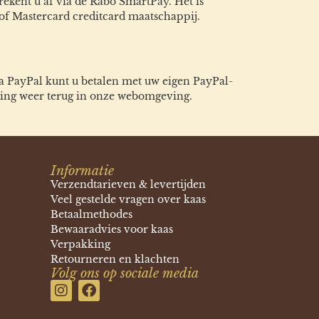
rekent u af via de Rabo SmartPay. Het is
 of Mastercard creditcard maatschappij.
ia PayPal kunt u betalen met uw eigen PayPal-
aling weer terug in onze webomgeving.
Informatie
Verzendtarieven & levertijden
Veel gestelde vragen over kaas
Betaalmethodes
Bewaaradvies voor kaas
Verpakking
Retourneren en klachten
Volg ons op sociale media