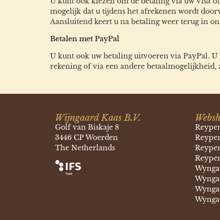
U kunt ook kiezen om de betaling via uw Visa of
mogelijk dat u tijdens het afrekenen wordt doo
Aansluitend keert u na betaling weer terug in 
Betalen met PayPal
U kunt ook uw betaling uitvoeren via PayPal. U
rekening of via een andere betaalmogelijkheid,
Wijngaard Kaas B.V.
Websh
Golf van Biskaje 8
Reype
3446 CP Woerden
Reypen
The Netherlands
Reypen
Reypen
Wyngaa
Wyngaa
Wyngaa
Wyngaa