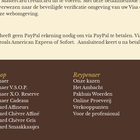
 Mastercard creditcard uit te voeren. Met deze betaalmethode 
rverwezen naar de beveiligde verificatie omgeving van uw Visa
onze webomgeving.
 heeft geen PayPal rekening nodig om via PayPal te betalen. V
 zoals American Express of Sofort. Aansluitend keert u na bet
op
Reypenaer
naer
Onze kazen
aer V.S.O.P.
Het Ambacht
aer X.O. Reserve
Pakhuis Woerden
aer Cadeaus
Online Proeverij
rd Affineurs
Verkooppunten
rd Chèvre Affiné
Voor de professional
rd Chèvre Gris
rd Smaakkaasjes