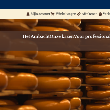
Mijn account
Winkelwagen
Afrekenen
Ver
Het Ambacht
Onze kazen
Voor professiona