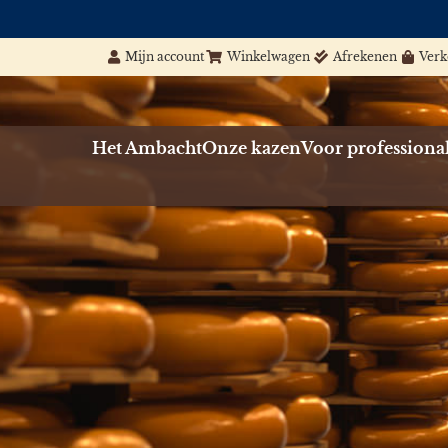
Mijn account
Winkelwagen
Afrekenen
Ver
Het Ambacht
Onze kazen
Voor professiona