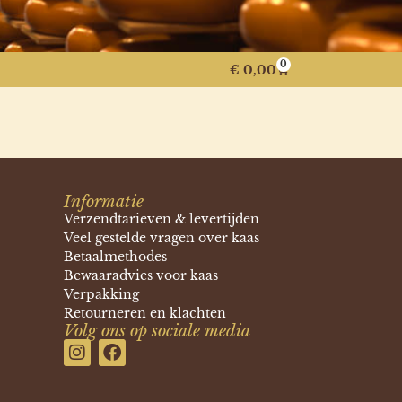
0
€
0,00
Informatie
Verzendtarieven & levertijden
Veel gestelde vragen over kaas
Betaalmethodes
Bewaaradvies voor kaas
Verpakking
Retourneren en klachten
Volg ons op sociale media