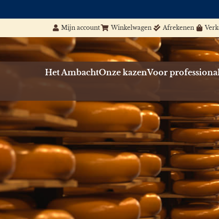
Mijn account
Winkelwagen
Afrekenen
Ver
Het Ambacht
Onze kazen
Voor professiona