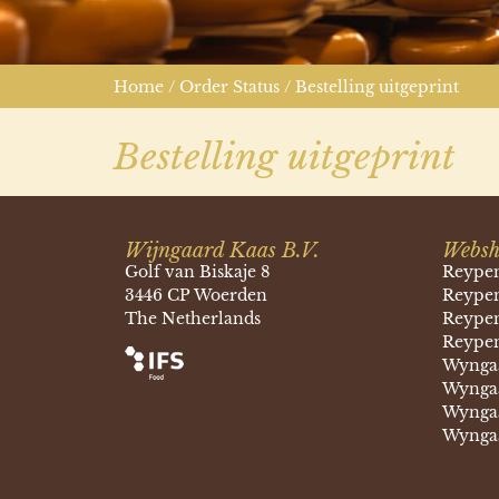
Home
/
Order Status
/ Bestelling uitgeprint
Bestelling uitgeprint
Wijngaard Kaas B.V.
Websh
Golf van Biskaje 8
Reype
3446 CP Woerden
Reypen
The Netherlands
Reypen
Reypen
Wyngaa
Wyngaa
Wyngaa
Wyngaa