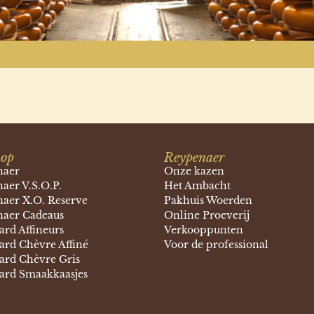
op
Reypenaer
naer
Onze kazen
aer V.S.O.P.
Het Ambacht
aer X.O. Reserve
Pakhuis Woerden
aer Cadeaus
Online Proeverij
rd Affineurs
Verkooppunten
rd Chèvre Affiné
Voor de professional
rd Chèvre Gris
rd Smaakkaasjes