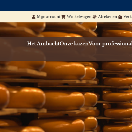
Mijn account
Winkelwagen
Afrekenen
Ver
Het Ambacht
Onze kazen
Voor professiona