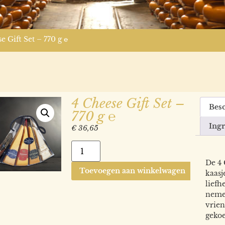
e Gift Set – 770 g ℮
4 Cheese Gift Set –
Besc
770 g ℮
Ing
€
36,65
De 4 
Toevoegen aan winkelwagen
kaasj
liefh
nemen
vrien
gekoe