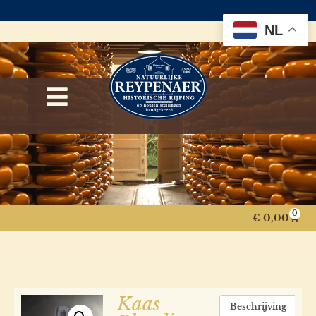
NL
0
€
0,00
Kaas
Beschrijving