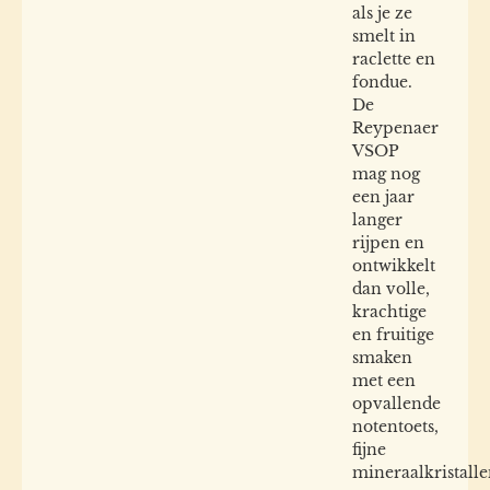
als je ze
smelt in
raclette en
fondue.
De
Reypenaer
VSOP
mag nog
een jaar
langer
rijpen en
ontwikkelt
dan volle,
krachtige
en fruitige
smaken
met een
opvallende
notentoets,
fijne
mineraalkristall