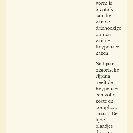
vorm is
identiek
aan die
van de
driehoekige
punten
van de
Reypenaer
kazen.
Na 1 jaar
historische
rijping
heeft de
Reypenaer
een volle,
zoete en
complexe
smaak. De
fijne
blaadjes
die je er