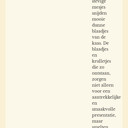
stevige
mesjes
snijden
mooie
dunne
blaadjes
van de
kaas. De
blaadjes
en
krulletjes
die zo
ontstaan,
zorgen
niet alleen
voor een
aantrekkelijke
en
smaakvolle
presentatie,
maar
smelten