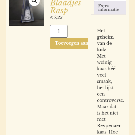
Blaadjes
Extra
Rasp
informatie
€
7,23
Het
geheim
Toevoegen aan winkelwagen
van de
kok:
Met
weinig
kaas héél
veel
smaak,
het lijkt
een
controverse.
Maar dat
is het niet
met
Reypenaer
kaas. Hoe