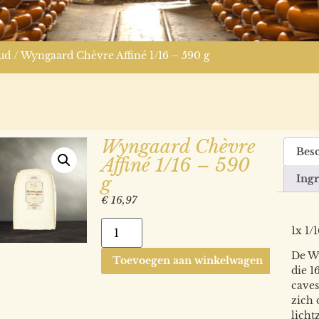
ud
/ Wyngaard Chèvre Affiné 1/16 – 590 g
Wyngaard Chèvre
Besc
Affiné 1/16 – 590
Ing
g
€
16,97
1x 1/
De Wy
Toevoegen aan winkelwagen
die 1
cave
zich 
licht