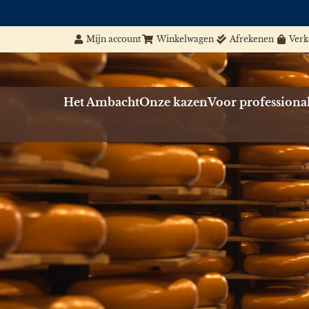
Mijn account
Winkelwagen
Afrekenen
Ver
Het Ambacht
Onze kazen
Voor professiona