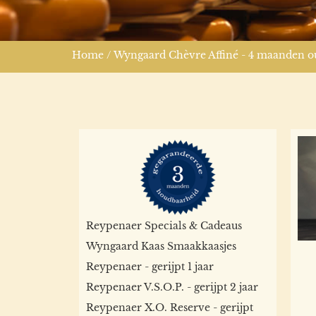
Home
/
Wyngaard Chèvre Affiné - 4 maanden o
Reypenaer Specials & Cadeaus
Wyngaard Kaas Smaakkaasjes
Reypenaer - gerijpt 1 jaar
Reypenaer V.S.O.P. - gerijpt 2 jaar
Reypenaer X.O. Reserve - gerijpt