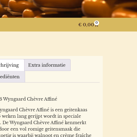
0
€
0,00
hrijving
Extra informatie
rediënten
16 Wyngaard Chèvre Affiné
ngaard Chèvre Affiné is een geitenkaas
6 weken lang gerijpt wordt in speciale
s. De Wyngaard Chèvre Affiné kenmerkt
door een vol romige geitensmaak die
zoetig is waarbij walnoot en crème fraîche