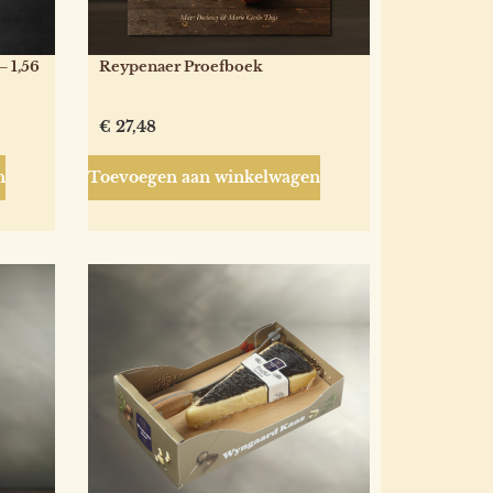
– 1,56
Reypenaer Proefboek
€
27,48
n
Toevoegen aan winkelwagen