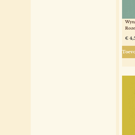
Wyng
Roze
€
4,
Toevo