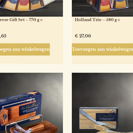
ese Gift Set – 770 g ℮
Holland Trio – 580 g ℮
,65
€
27,06
egen aan winkelwagen
Toevoegen aan winkelwage