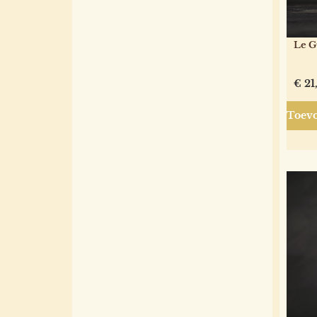
Le G
€
21
Toevo