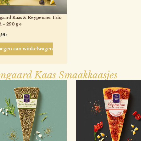
aard Kaas & Reypenaer Trio
 – 290 g ℮
,96
egen aan winkelwagen
ngaard Kaas Smaakkaasjes