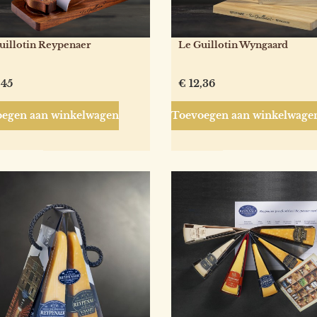
uillotin Reypenaer
Le Guillotin Wyngaard
,45
€
12,36
egen aan winkelwagen
Toevoegen aan winkelwage