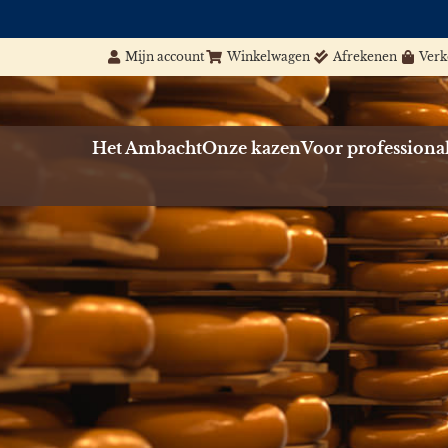
Mijn account
Winkelwagen
Afrekenen
Ver
Het Ambacht
Onze kazen
Voor professiona