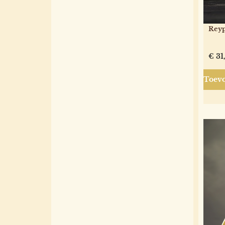
Reyp
€
31
Toevo