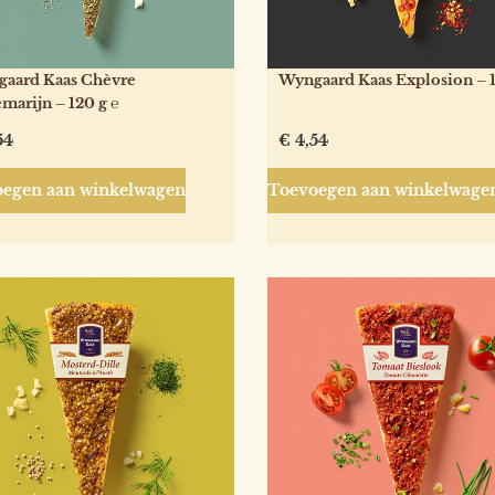
aard Kaas Chèvre
Wyngaard Kaas Explosion – 1
marijn – 120 g ℮
54
€
4,54
egen aan winkelwagen
Toevoegen aan winkelwage