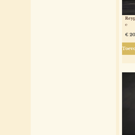
Reyp
℮
€
20
Toevo