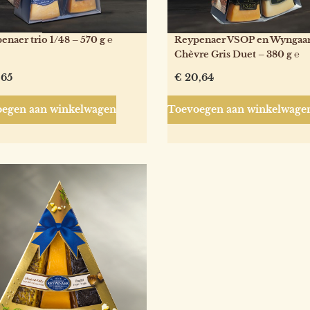
enaer trio 1/48 – 570 g ℮
Reypenaer VSOP en Wyngaa
Chèvre Gris Duet – 380 g ℮
,65
€
20,64
egen aan winkelwagen
Toevoegen aan winkelwage