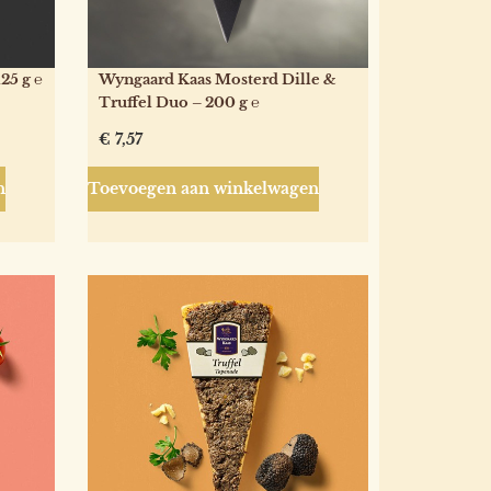
25 g ℮
Wyngaard Kaas Mosterd Dille &
Truffel Duo – 200 g ℮
€
7,57
n
Toevoegen aan winkelwagen