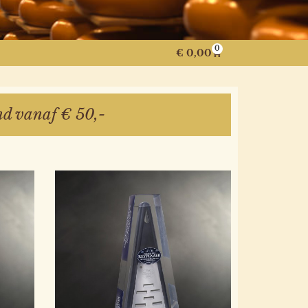
0
€
0,00
nd vanaf € 50,-