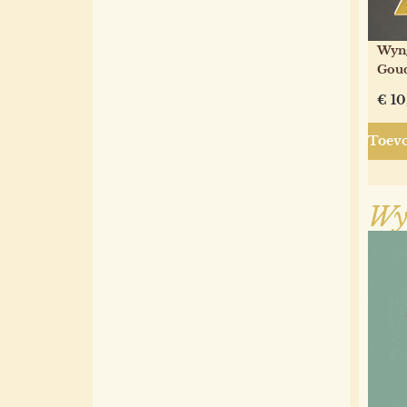
Wyng
Goud
€
10
Toevo
Wy