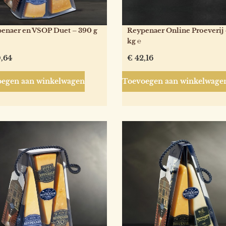
enaer en VSOP Duet – 390 g
Reypenaer Online Proeverij 
kg ℮
,64
€
42,16
egen aan winkelwagen
Toevoegen aan winkelwage